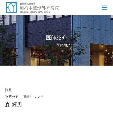
医師紹介
You are here:
Home
医師紹介
院長
整形外科・関節リウマチ
森 輝男