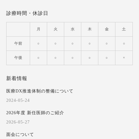
診療時間・休診日
月
火
水
木
金
土
午前
○
○
○
○
○
○
午後
○
○
○
○
○
×
新着情報
医療DX推進体制の整備について
2024-05-24
2026年度 新任医師のご紹介
2026-05-27
面会について