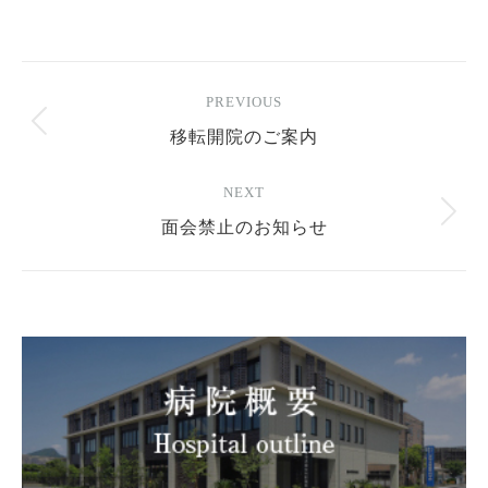
on
on
Facebook
Twitter
Post
PREVIOUS
navigation
移転開院のご案内
Previous
post:
NEXT
面会禁止のお知らせ
Next
post: