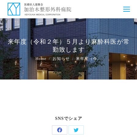
来年度（令和２年）５月より麻酔科医が常
勤致します
You are here:
Home
お知らせ
来年度（令…
SNSでシェア
Share
Share