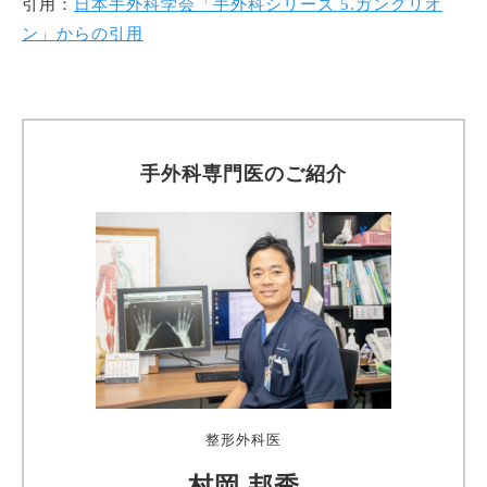
引用：
日本手外科学会「手外科シリーズ 5.ガングリオ
ン」からの引用
手外科専門医のご紹介
整形外科医
村岡 邦秀